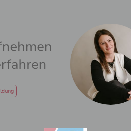
ufnehmen
rfahren
eldung